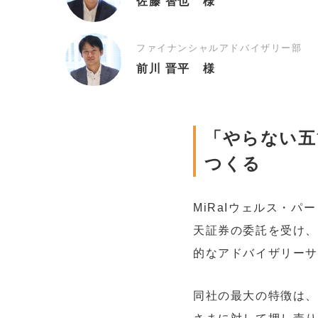
佐藤 智也 様
ファイナンシャルアドバイザリー部
前川 晋平 様
「やらない五
つくる
MiRaIウェルス・
天証券の委託を受け、
的なアドバイザリー
同社の最大の特徴は、