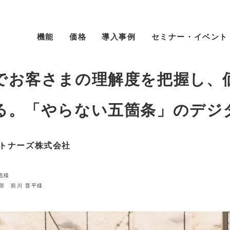
機能
価格
導入事例
セミナー・イベント
でお客さまの理解度を把握し、
る。「やらない五箇条」のデジ
ートナーズ株式会社
也様
部 前川 晋平様