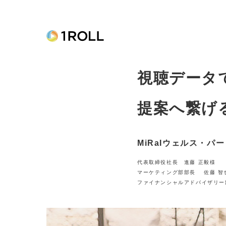
視聴データ
提案へ繋げ
MiRaIウェルス・パ
代表取締役社長 進藤 正毅様
マーケティング部部長 佐藤 智
ファイナンシャルアドバイザリー