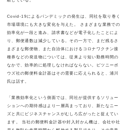
Covid-19によるパンデミックの発生は、同社を取り巻く
市場環境にも大きな変化を与えた。 さまざまな業務での
効率化が一段と進み、請求書などが電子化したことによ
り、郵便通数は減少している。その一方で、まだ残るさ
まざまな郵便物、また自治体におけるコロナワクチン接
種券などの発送物については、従来より短い勤務時間の
なかで、効率的に処理しなければならない。ピツニーボ
ウズ社の郵便料金計器はその需要に応えられると、浦川
氏は話す。
「業務効率化という側面では、同社が提供するソリュー
ションへの期待感はより一層高まっており、新たなニー
ズと共にビジネスチャンスがむしろ広がったと捉えてい
ます。 当社の郵便料金計器や封入封かん機は、会社や社
員を無駄な作業時間から解放する製品であり、その意義