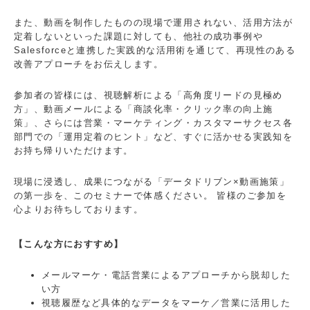
また、動画を制作したものの現場で運用されない、活用方法が
定着しないといった課題に対しても、
他社の成功事例や
Salesforceと連携した実践的な活用術
を通じて、再現性のある
改善アプローチをお伝えします。
参加者の皆様には、
視聴解析による「高角度リードの見極め
方」、動画メールによる「商談化率・クリック率の向上施
策」、さらには営業・マーケティング・カスタマーサクセス各
部門での「運用定着のヒント」など、
すぐに活かせる実践知を
お持ち帰りいただけます。
現場に浸透し、成果につながる「データドリブン×動画施策」
の第一歩を、このセミナーで体感ください。
皆様のご参加を
心よりお待ちしております。
【こんな方におすすめ】
メールマーケ・電話営業によるアプローチから脱却した
い方
視聴履歴など具体的なデータをマーケ／営業に活用した