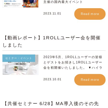
主催の国内最大イベント
①6/11(火) 12:00 - 12:15
.wrap { padding-top: 0px; }
のか、 そして動画活用で可能になる
「Salesforce World Tour Tokyo」
②6/12(水) 14:45 - 15:00 いずれも
header{ display:none !important;
見込みのお客様の関心ニーズ把握の重
にて、 1ROLLミニセッション「営業
会場内、AppExchangeシアターにて
} .mainVisual{ background:
要性 「誰もが売れる営業になるた
2023.11.01
Read more
DXの最前線：生成AIと動画の戦略的
開催！ ※ご来場、オンライン参加に
linear-gradient(#FFFFFF); }
め」​​のナレッジシェアリングについ
活用法」を実施します。 今回のテー
はお申し込みが必要となります。 ※
footer{ display:none !important; }
て、 実際のデモを交えて詳しくお話
マは「データ + AI + CRM + 信頼で
各セッションにも事前お申し込みが必
#formArea { max-height:10000px
いたします。​ 従来の個別の営業アプロ
これからの時代をリードする企業へ」
要となります。既に満席となっている
!important; }
ーチや、成果が見えにくい研修に代わ
【動画レポート】1ROLLユーザー会を開催
AIを活用した企業戦略は市場競争力を
セッションでもご覧いただける場合が
る新しいソリューションをお探しの方
しました
高める鍵になっています。 AIと動画
ございます。 皆様のご来場をお待ち
にお役立ていただける内容となってお
マーケティングの融合、そして
しております！ ▶︎ イベントの詳細・
ります。 ▶︎ウェビナーの詳細・お申
Salesforceとの連携で新たなエンゲ
お申し込みはこちら ■ Salesforce
し込みはこちら 【開催概要】 ​​​​​​日時：
2023年5月、1ROLLユーザーの皆様
セミナー・イベント
ージメントの可能性が広がっていま
World Tour Tokyo 開催概要 日時：
12月5日（火）11:00〜12:00 視聴方
とゲストをお招きし1ROLLユーザー
す。 1ROLLセッションでは、生成AI
2024年6月11日(火) , 6月12日(水) 会
法：オンライン配信（要お申し込み）
会を初開催いたしました。 ▼ハイラ
と動画を活用した新たな営業DXの仕
場：ザ・プリンス パークタワー東京 /
費用：無料 セミナーページからお申
イトレポート動画（1分）はこちら▼
組み化について詳しく探求します。
オンライン配信 主催：株式会社セー
し込み後、ご登録のメールアドレスに
動画マーケティングに取り組む
2023.10.01
Read more
ビデオメッセージングがどのようにセ
ルスフォース・ジャパン 参加：無料
視聴URLが送信されます。
1ROLLユーザーの方々や マーケティ
ールスプロセスを改善できるのか、
（事前登録制） お申し込み：イベン
Salesforceの効果的活用や​​
ング業務に関わる皆様との情報共有と
その効果的な導入方法、そして遭遇す
トページよりお申し込みください。
AppExchangeアプリを組み合わせ
して、リアル会場にて実施いたしまし
る可能性のある障害とその乗り越え方
※Salesforce World Tourへの事前
た、 新たな戦略をお探しの方へ、お
た。 記念すべき第1回目となる今回の
を事例とともにご紹介します。 AI生
【共催セミナー 6/28】MA導入後のその先
参加登録および各セッションへの参加
すすめの内容です。 ぜひお気軽にご
テーマは「顧客ナーチャリング」。
成機能を活用した顧客体験を向上させ