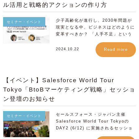
方の業務効率化につながる、具体的な
ル活用と戦略的アクションの作り方
を制作したものの現場で運用されな
・同じ説明を何度も繰り返すなど、属
事例紹介 「何から始めればいいかわ
い、活用方法が定着しないといった課
人的な営業や“説明の摩耗”に課題を感
からない…」という方に寄り添い、
題に対しても、他社の成功事例や
じている方 ・「何をAIに任せ、何に
少子高齢化が進行し、2030年問題が
セミナー・イベント
安心して一歩を踏み出せるヒントをお
Salesforceと連携した実践的な活用
人が向き合うべきか？」というAI時代
現実となる中、ビジネスはどのように
持ち帰りいただけます。 【こんな方
術を通じて、再現性のある改善アプロ
における役割設計を見直したい方
変革すべきか？ 「人手不足」という
におすすめ】 ・CRMをもっと活用し
ーチをお伝えします。 参加者の皆様
「AIを導入する」こと自体が目的にな
喫緊の課題に対して、今こそ「デー
たい営業・マーケティング・CS担当
には、視聴解析による「高角度リード
らないための、具体的なステップや最
タ」と「AI」を駆使した戦略的アクシ
2024.10.22
Read more
の方 ・他のツールでは見えなかった
の見極め方」、動画メールによる「商
適ルートを交えてお伝えします。同じ
ョンが求められています。 営業・マ
顧客の興味関心度データを取得したい
談化率・クリック率の向上施策」、さ
課題をお持ちの皆様、ぜひセッション
ーケティングの最前線では、2030年
方 ・社内外のデータをCRM内で一元
らには営業・マーケティング・カスタ
へご参加ください！ ▶︎ イベントの詳
に向けた「人材不足」という最大の課
管理したいDX推進・情シスの方 AI導
マーサクセス各部門での「運用定着の
細・お申し込みはこちら 【1ROLL
題に直面しています。この課題に迅速
入を成功させるための具体的なステッ
ヒント」など、すぐに活かせる実践知
【イベント】Salesforce World Tour
シアターセッション概要】 イベント
かつ効果的に対処するための戦略を構
プを、実例を交えてお伝えします。
をお持ち帰りいただけます。 現場に
名：Agentforce World Tour Tokyo
Tokyo「BtoBマーケティング戦略」セッショ
築しない限り、従来の営業やマーケテ
「今の自分の仕事にどう活かせるか」
浸透し、成果につながる「データドリ
AgentExchangeシアター
ィング手法では対応が困難となる状況
ン登壇のお知らせ
をその場で確認できる内容です。 会
ブン×動画施策」の第一歩を、このセ
（Campground会場内） 日時：
が迫っています。 本セミナーでは、
場でのご相談も歓迎しておりますの
ミナーで体感ください。 皆様のご参
Day1：2026年6月9日(火) 18:10 -
Nexal代表の上島千鶴氏をお招きし、
で、 同じ課題をお持ちの他部署の方
加を心よりお待ちしております。
18:25 Day2：2026年6月10日(水)
セールスフォース・ジャパン主催
これまでの成功事例をもとに、データ
セミナー・イベント
も、ぜひご一緒にお越しください！
【こんな方におすすめ】 メールマー
10:40 - 10:55 登壇者：代表取締役
Salesforce World Tour Tokyoの
活用とAIによる営業効率化、そしてデ
▶︎ イベントの詳細・お申し込みはこ
ケ・電話営業によるアプローチから脱
CEO 石田 貢 / マーケティング 渡辺
DAY2 (6/12) に実施されるセッショ
ジタル戦略の重要性についてご講演い
ちら Agentforce World Tour
却したい方 視聴履歴など具体的なデ
夏希 会場：ザ・プリンスパークタワ
ンプログラム、 「伸びる企業のCxO
ただきます。 さらに、株式会社フレ