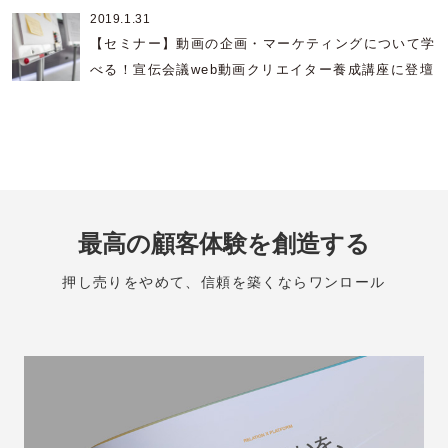
用促進に役立つ最新情報を共催4社か
2019.1.31
ら一度にお聞きいただける機会となっ
【セミナー】動画の企画・マーケティングについて学
ております。 奮ってご参加くださ
べる！宣伝会議web動画クリエイター養成講座に登壇
い！ セミナーの詳細・お申し込みは
こちら ■ 開催概要 日時：2023年7月
20日(木) , 7月21日(金) 開催日時：
2023年6月28日（水）14:00〜14:50
登壇者： ・株式会社セールスフォー
ス・ジャパン Pardot第一営業部 部
長 広瀬 佑貴様 ・株式会社ユーザベ
最高の顧客体験を創造する
ース 檜山 有希子様 今津 圭敦様 ・
株式会社オプロ 取締役 兼 DX推進
押し売りをやめて、信頼を築くならワンロール
本部長 吉田 順一様 ・株式会社フレ
イ・スリー 代表取締役CEO 石田 貢
視聴方法：オンライン（Zoom） 参加
方法：セミナーページからお申し込み
後、Zoomより視聴URLが送信されま
す。 費用：無料