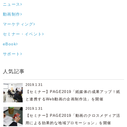
いない」 「他社がどうやって業績ア
参加登録および各セッションへの参加
ニュース
ップ／生産性向上につなげているのか
登録が必要になります。
知りたい」 社内でそういった声が挙
動画制作
がっている場合は、正しい定着方法と
マーケティング
活用手法を知ることで企業成長のきっ
かけにつながります。 本セミナーで
セミナー・イベント
は、株式会社セールスフォース・ジャ
eBook
パン広瀬様をメインスピーカーに迎
え、 調査結果に基づいたマーケティ
サポート
ングオートメーション活用における課
題とその要因、 そして、すぐに実践
できる解決策をお届けいたします。
人気記事
更に、マーケティングオートメーショ
ン活用の幅を広げるヒントとして、
2019.1.31
顧客ターゲティング、動画コンテンツ
【セミナー】PAGE2019「紙媒体の成果アップ！紙
やDMの活用など、具体的な3つのソリ
と連携するWeb動画の企画制作法」を開催
ューションと手法をご紹介します。
成果を出している企業ではどのように
2019.1.31
MA活用が進んでいるのか、各社の事
【セミナー】PAGE2019「動画のクロスメディア活
例と共にお話しいたします。 マーケ
用による効果的な地域プロモーション」を開催
ティング強化や、MA活用の導入・活