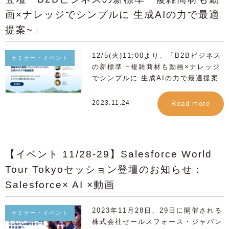
World Tour Tokyo 登壇のご案内】
渋谷スクランブルスクエア（対面形
DATA + 信頼の力で ビジネス成長の
リモート時代の営業DXを支援してい
登壇日時：2024年 6月 12日 (水)
画×ナレッジでシンプルに 生成AIの力で最適
式） 参加費 無料（事前登録制） 定
未来を切り拓こう」 AIを活用した企
ます。 toBeマーケティング株式会社
14:30~15:00 参加人数：150名 講演
員 20名（先着順）※1社最大3名様
提案~」
業戦略は市場競争力を高める鍵になっ
事業企画部 サービス企画 小井土 修也
会場：ザ・プリンスパークタワー東京
まで お申し込み：イベントページよ
ています。 本イベントを通じて、ビ
2017年にtoBeマーケティング株式会
タイトル：伸びる企業のCxOが語る
りお申し込みください。 【プログラ
ジネス成長と顧客体験の変革を探求す
社に参画し、マーケティングコンサル
12/5(火)11:00より、「B2Bビジネス
急成長を支えるBtoBマーケ戦略 形
セミナー・イベント
ム】 第一部：2030年問題に向けた営
るためのプログラムが数多く実施され
タントとしてSalesforce Marketing
の新標準 ~複雑商材も動画×ナレッジ
式：鼎談・会場のみ（後日オンデマン
業効率化とデジタル戦略 休憩 第二
ます。 私たち1ROLLは、生成AIと動
Cloudの運用を経験。現在はサービス
でシンプルに 生成AIの力で最適提案
ド配信あり） ▶︎ イベントの詳細・お
部：STPフレームを活用したマーケテ
画を活用した新たな営業DXの仕組み
企画としてMAPlus製品の企画、パー
~」と題しまして セールスフォース・
申し込みはこちら ■ Salesforce
ィング戦略の実践 質疑応答／フレ
化について詳しく探求します。 当セ
トナーアライアンス商品を担当 toBe
ジャパン様、ナレッジワーク様との特
World Tour Tokyo 開催概要 日時：
2023.11.24
Read more
イ・スリーからのお知らせ 活用事例
ッションでは1ROLLのAIテクノロジ
マーケティング株式会社 営業戦略
別共催ウェビナーを実施いたします。
2024年6月11日(火) , 6月12日(水) 会
とAI新製品のご紹介 ※終了後、ご希
ーを駆使したパーソナライズビデオ
部 マーケティング 大川 こはる
▶︎ウェビナーの詳細・お申し込みはこ
場：ザ・プリンス パークタワー東京 /
望の方に懇親会を企画しております。
で、 顧客体験を根本から変革するア
2018年にtoBeマーケティング株式会
ちら 本セミナーは、セールスフォー
オンライン配信 主催：株式会社セー
プローチをご紹介の予定です。
社に入社。マーケティングの企画から
ス・ジャパンとAppExchangeアプリ
ルスフォース・ジャパン 参加：無料
【イベント 11/28-29】Salesforce World
Salesforceとの連携により、お客様
運用までを幅広く担当。マーケティン
を提供する ナレッジワーク、フレ
（事前登録制） お申し込み：イベン
にとって心地の良い購買体験の提供を
グ業務ではSalesforce CRMおよび
Tour Tokyoセッション登壇のお知らせ：
イ・スリーの3社より、マーケティン
トページよりお申し込みください。
ご提案します。 ぜひお気軽にご参加
Account Engagementを活用し、キ
グ/営業における生産性向上のための
※Salesforce World Tourへの事前
Salesforce× AI ×動画
ください。 ▶︎ イベントの詳細・お申
ャンペーン管理、メルマガやウェビナ
テクノロジーの活用方法と、最適な営
参加登録および各セッションへの参加
し込みはこちら 【1ROLLセッション
ーを運用中。 お問合せはこちら：
業戦略の実践方法をご紹介します。
登録が必要になります。ご不明点は下
2023年11月28日、29日に開催される
のご案内】 AI動画が変える顧客体
1ROLLカスタマーサクセスチーム
Salesforceの効果的な活用はマーケ
セミナー・イベント
記よりお問合せください。
株式会社セールスフォース・ジャパン
験：ビジネスでの実践的活用法
cs@hurray3.com www.1roll.jp
ティング・営業DXをどう加速させる
https://www.1roll.jp/contact/