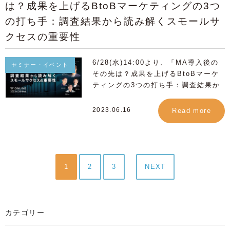
登録が必要になります。ご不明点は下
参加くださいませ。
は？成果を上げるBtoBマーケティングの3つ
元Salesforceマネージャー、現株式
る動画コンテンツ制作・配信、 そし
記よりお問合せください。
会社Legacy’ll 代表取締役CEO 玉置
の打ち手：調査結果から読み解くスモールサ
てSalesforceと連携したお客様デー
https://www.1roll.jp/contact/
博記様 （note：玉置博記 |
タの活用方法など、 実際のデモンス
クセスの重要性
Legacy'll CEO）をゲストに迎え、
トレーション画面もご紹介いたしま
有効商談を生み出すためのマーケティ
す。 ぜひお気軽にご参加ください。
ング部門と営業部門の連携や、インサ
6/28(水)14:00より、「MA導入後の
セミナー・イベント
【1ROLLセッションのご案内】 営業
イドセールスの考え方、戦略や実践事
その先は？成果を上げるBtoBマーケ
DXの最前線：生成AIと動画の戦略的
例に関してお話をいただきました。
ティングの3つの打ち手：調査結果か
活用法 ①11/28(火) 12:20 - 12:35
これからのインサイドセールスの役割
ら読み解くスモールサクセスの重要
②11/28(火) 18:20 - 18:35
やインサイドセールスとマーケティン
性」と題しまして 株式会社セールス
2023.06.16
Read more
③11/29(水) 15:00 - 15:15 ▶︎お申し
グの連携、 動画活用についてもお話
フォース・ジャパン様、株式会社ユー
込みはこちら 皆様のご来場をお待ち
しいただき、 参加ユーザーの皆様と
ザベース様、株式会社オプロ様、株式
しております！ ■ Salesforce World
のQAセッションも盛り上がりまし
会社フレイ・スリー4社共催のオンラ
Tour Tokyo 開催概要 日時：2023年
た。 当日のセッションの内容はぜひ
インセミナーを開催いたします。 現
11月28日(火) , 11月29日(金) 会場：
ハイライト動画からご覧ください。
在どのようにマーケティングオートメ
1
2
3
NEXT
ザ・プリンス パークタワー東京 / オ
ーションをご活用されていますか？
ンライン配信 主催：株式会社セール
「マーケティングオートメーションを
スフォース・ジャパン 参加：無料
導入後うまく活用できず売上が上がら
（事前登録制） お申し込み：イベン
ない」 「いろいろな機能があるのは
カテゴリー
トページよりお申し込みください。
解るけど、ごく一部の機能しか使えて
※Salesforce World Tourへの事前