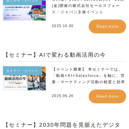
な文脈データ”とは？」といった前提
セミナー・イベント
(金)開催の株式会社セールスフォー
が曖昧なまま、いきなり“エベレス
ス・ジャパン主催イベント
ト”を登ろうとしている企業も少なく
「Agentforce World Tour Tokyo」
ありません。 本セッションでは、営
に1ROLLが出展いたします 1ROLLの
業・マーケ・CSの仕事を「山登り」
2025.10.30
Read more
出展コンセプトは「脱・ムダなAI投
に例えながら、「今どの山にいるの
資」今日の疲弊を解消し、未来の成果
か」「どの山を登るべきなのか」「成
をつくる “失敗しないAI活用3ステッ
果につながるデータ蓄積とは何か」を
プ” ーAIに興味はあるけれど、何から
整理し、“説明はAI、人は対話へ”とい
【セミナー】AIで変わる動画活用の今
始めていいかわからないー ー
う新しい関係構築の考え方「Relation
Salesforceのデータを活かしたいけ
X」の実践法をお伝えします。 【セッ
ど、触るのが不安ー そんな方に、無
【イベント概要】 本セミナーでは、
ションで学べること】 ・AI活用の前
セミナー・イベント
理なく・安全に進められる“現実的な
「動画×AI×Salesforce」を軸に、営
に必要な“良質な文脈データ”の蓄積方
第一歩”をご紹介します。 【ブースで
業・マーケティング活動の精度と効率
法 ・営業・CS・サポートで繰り返さ
体験できること】 ・Salesforceの環
を飛躍的に高める最新手法をご紹介し
れる“説明の摩耗”からの脱却方法 ・動
境を壊さずに始められる“失敗しない
ます。従来の「メールを送ったままの
画とAIで顧客の興味関心・理解度を可
2025.06.26
Read more
AI活用”の第一歩の紹介 ・まずは今日
状態」や「動画を見せた後のフォロー
視化する仕組み ・「説明はAI、対話
の業務のムダを減らす、簡単で安全な
が曖昧」といった悩みに対し、視聴履
は人」というAIと人の最適な役割分担
改善アイデア ・動画 × Salesforce
歴やアンケート回答といった具体的な
【こんな方におすすめ】 ・AIエージ
で顧客の興味・関心が“見える化”され
データを活用して、次の打ち手を明確
ェントを的確に動かすための「良質な
【セミナー】2030年問題を見据えたデジタ
る仕組み ・営業・マーケティング双
にする方法が学べます。 また、動画
文脈データ」の作り方を知りたい方