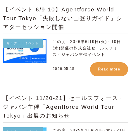
【イベント 6/9-10】Agentforce World
Tour Tokyo「失敗しない山登りガイド」シ
アターセッション開催
この度、2026年6月9日(火)・10日
セミナー・イベント
(水)開催の株式会社セールスフォー
ス・ジャパン主催イベント
「Agentforce World Tour Tokyo」
にて1ROLLがシアターセッションに
2026.05.15
Read more
登壇いたします。 今年のシアターセ
ッションのテーマは、「エージェント
時代に挫折しない営業マーケ・CSの
山登りガイド 〜説明はAIと動画に任
【イベント 11/20-21】セールスフォース・
せ、人は対話に集中する最適ルー
ジャパン主催「Agentforce World Tour
ト〜」です AIエージェント活用が加
速する一方で、「何をAIに任せるべき
Tokyo」出展のお知らせ
か？」「人が本当に向き合うべき仕事
とは？」「AI活用の前に必要な“良質
この度、2025年11月20日(木)・21日