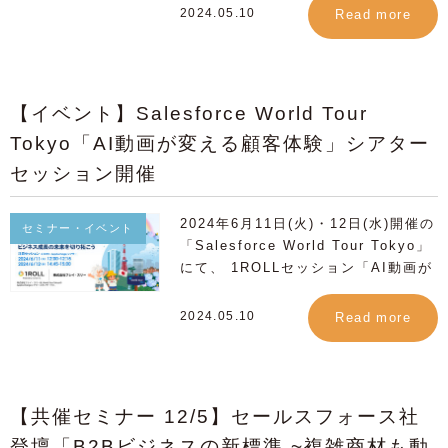
Tokyo ～人とAIが共に働く時代へよ
ータをマーケ／営業に活用したい方
ー東京（会場＋オンライン） 主催：
が語る 急成長を支えるBtoBマーケ戦
イ・スリーの石田貢氏が「デジタル×
2024.05.10
Read more
うこそ～ 日時：2025年11月20日
DX施策に手詰まり感を感じている責
株式会社セールスフォース・ジャパン
略」に弊社代表取締役CEO 石田が登
動画コンテンツ」を活用した事例を通
(木)-11月21日(金) 会場：ザ・プリン
任者の方 Salesforce連携と動画導入
参加：無料（事前登録制） お申し込
壇します。 セールスフォース・ジャ
して、業務自動化とエンゲージメント
スパークタワー東京（会場＋オンライ
を現場で進めたい方 【プログラム】
み：エージェント時代に挫折しない営
パン主催の国内最大イベント
の向上に向けた最新の実践方法をお伝
ン） 主催：株式会社セールスフォー
「動画×AI」が拓く、営業・マーケテ
業マーケ・CSの山登りガイド～説明
「Salesforce World Tour Tokyo」
えします。営業・マーケティングの効
【イベント】Salesforce World Tour
ス・ジャパン 参加：無料（事前登録
ィングの未来 現場で感じられる“動画
はAIと動画に任せ、人は対話に集中す
は6月11日・12日の2日間にわたりハ
率を劇的に改善するためのアクション
制） お申し込み：
施策”の3大課題 1ROLL ×
Tokyo「AI動画が変える顧客体験」シアター
る最適ルート～ 毎年満席となるセッ
イブリット形式（会場+オンライン）
を学び、2030年問題に対処するため
https://www.salesforce.com/jp/eve
Salesforce × analytics デモ 【開
ションですが満席になった場合でも当
で開催されます。 本セッションプロ
の「アジャイル型組織」導入のヒント
セッション開催
tour/tokyo/ ※会場参加・オンライン
催概要】 日時: 2025年6月26日
日参加可能です！ 皆さまのご来場を
グラムは、企業成長におけるBtoBマ
をご提供します。 【こんな方におす
視聴ともにイベント/セッションへの
（木） 14:00-15:00 場所: ライブ配
心よりお待ちしております。
ーケティング戦略・MAの重要性やマ
すめ】 ・営業効率化やマーケティン
お申し込みが必要となります。 ※会
2024年6月11日(火)・12日(水)開催の
信 参加費：無料 【登壇者】 株式会社
ーケティング戦略にテクノロジーを含
セミナー・イベント
グ戦略のデジタルシフトを目指してい
場参加は定員数に限りがございますの
「Salesforce World Tour Tokyo」
フレイ・スリー 代表取締役CEO 石田
めて業務遂行していくことの重要さを
るBtoB企業の経営者、営業・マーケ
でお早めにお申し込みください
にて、 1ROLLセッション「AI動画が
貢 CMプロダクション時代に、映像と
Salesforce利用企業のCxO目線でお
ティング責任者 ・少ない人員で成果
Salesforceを「壊さず・難しくな
変える顧客体験：ビジネスでの実践的
デジタルを融合させた広告で国内外19
話しします。Salesforce が提供する
を最大化したい製造業、IT業界などの
く・ムダなく」活用するヒントを ぜ
活用法」の実施が決定いたしました。
の広告アワードを受賞。2012年にフ
マーケティングオートメーション
2024.05.10
Read more
部門リーダー ・人手不足の課題に対
ひこの機会に体感してください。 皆
セールスフォース・ジャパン主催の
レイ・スリーを創業。プロ動画を
Marketing Cloud Account
応するための具体的なデータ活用戦略
さまのご来場を心よりお待ちしており
国内最大イベント「Salesforce
1,000種類のテンプレートで民主化す
Engagement の最新機能の解説や、
を学びたい方 ▶︎ イベントの詳細・お
ます。
World Tour Tokyo」は 6月11日・
る1Rollを開発し事業化。これまでに
実際のAI導入事例など未来を見据えた
申し込みはこちら 【開催概要】 開催
12日の2日間にわたりハイブリット形
100社3万本以上の動画マーケティン
戦略策定に役立つヒントを具体事例を
日 2024年10月22日（火）16:30〜
【共催セミナー 12/5】セールスフォース社
式（会場+オンライン）で開催されま
グのインハウス化を支援。2019年に
含めてご提供します。 【Salesforce
18:00（16:00開場） 場所 WeWork
登壇「B2Bビジネスの新標準 ~複雑商材も動
す。 今回のテーマは「CRM + AI +
1Roll for Salesforceをリリースし